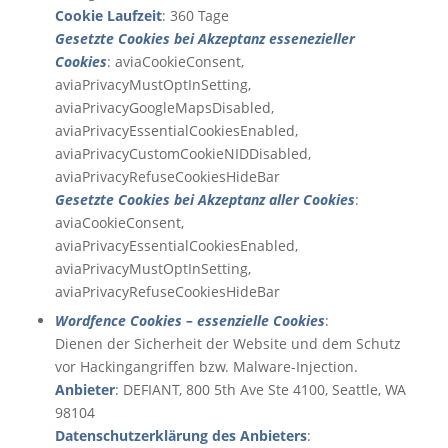
Cookie Laufzeit
: 360 Tage
Gesetzte Cookies bei Akzeptanz essenezieller
Cookies
: aviaCookieConsent,
aviaPrivacyMustOptInSetting,
aviaPrivacyGoogleMapsDisabled,
aviaPrivacyEssentialCookiesEnabled,
aviaPrivacyCustomCookieNIDDisabled,
aviaPrivacyRefuseCookiesHideBar
Gesetzte Cookies bei Akzeptanz aller Cookies
:
aviaCookieConsent,
aviaPrivacyEssentialCookiesEnabled,
aviaPrivacyMustOptInSetting,
aviaPrivacyRefuseCookiesHideBar
Wordfence Cookies – essenzielle Cookies
:
Dienen der Sicherheit der Website und dem Schutz
vor Hackingangriffen bzw. Malware-Injection.
Anbieter
: DEFIANT, 800 5th Ave Ste 4100, Seattle, WA
98104
Datenschutzerklärung des Anbieters
: